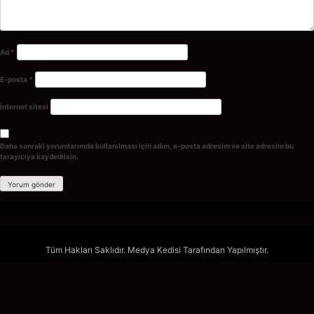
Ad
*
E-posta
*
İnternet sitesi
Daha sonraki yorumlarımda kullanılması için adım, e-posta adresim ve site adresim bu
tarayıcıya kaydedilsin.
Tüm Hakları Saklıdır. Medya Kedisi Tarafından Yapılmıştır.