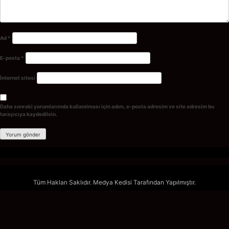
Ad
*
E-posta
*
İnternet sitesi
Daha sonraki yorumlarımda kullanılması için adım, e-posta adresim ve site adresim bu
tarayıcıya kaydedilsin.
Tüm Hakları Saklıdır. Medya Kedisi Tarafından Yapılmıştır.