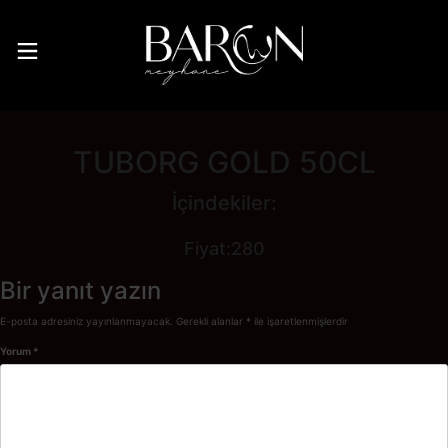
İçeriğe
geç
TUBORG GOLD 50CL
İçindekiler:
Fiyat:280
Bir yanıt yazın
E-posta adresiniz yayınlanmayacak.
Gerekli alanlar
*
ile işaretlenmişlerdir
Yorum
*