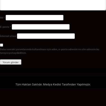
Ad
*
E-posta
*
İnternet sitesi
Daha sonraki yorumlarımda kullanılması için adım, e-posta adresim ve site adresim bu
tarayıcıya kaydedilsin.
Tüm Hakları Saklıdır. Medya Kedisi Tarafından Yapılmıştır.